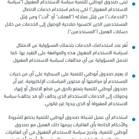
تبنى صندوق أبوظبي للتنمية سياسة الاستخدام المقبول ("سياسة
الاستخدام المقبول") لكي يحكم استخدام خدمات الاتصال
("الخدمات") من قِبَل عملائه ("العملاء" أو "أنت") ومن قِبَل
المستخدمين الذين اكتسبوا صلاحية الوصول إلى الخدمات من خلال
حسابات العميل ("المستخدمين").
تُقر عند استخدامك الخدمات بتحملك المسؤولية عن الامتثال
لسياسة الاستخدام المقبول هذه والموافقة على التقيد بها. كما
تتحمل المسؤولية عن أي مخالفات لسياسة الاستخدام المقبول.
لا يعزم صندوق أبوظبي للتنمية على السيطرة على أي من خبرات
المستخدم أو مراقبتها أو محتوى المراسلات الإلكترونية، غير أن
صندوق أبوظبي للتنمية يتمتع بالحق في قطع الاتصال أو إنهاء
وصولك إلى الخدمات للاستخدام الذي يخالف (أو قد يخالف) سياسة
الاستخدام المقبولة أو الذي يبدوا غير قانوني.
استخدام أي عميل لشبكة صندوق أبوظبي للتنمية يخضع للشروط
والأحكام الخاصة بأي اتفاقيات يبرمها ذلك العميل مع صندوق
أبوظبي للتنمية، وتُدرج سياسة الاستخدام المقبول في أي اتفاقيات
من ذلك القبيل بالإشارة. قد تكون هناك شروطاً وأحكاماً إضافية