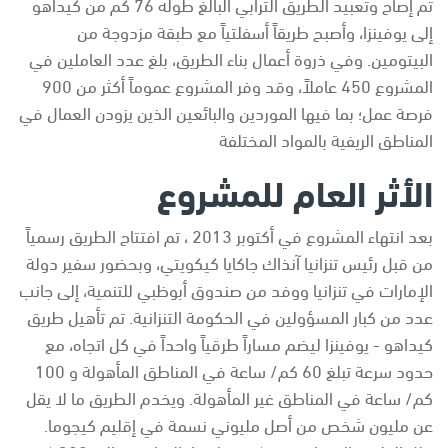
تم إصاح وتعبيد الطريق الترابي البالغ طوله 76 كم من كيداهو
إلى يوفينزا، وأصبح طريقاً أسفلتياً مع طبقة مزدوجة من
البيتومين. وفي ذروة أعمال بناء الطريق، بلغ عدد العاملين في
المشروع 450 عاملاً، وقد وفر المشروع عموماً أكثر من 900
فرصة عمل؛ بما فيها الموردين والبائعين الذين يزودن العمال في
المناطق الريفية بالمواد المختلفة
الأثر العام للمشروع
بعد انتهاء المشروع في أكتوبر 2013 ، تم افتتاح الطريق رسمياً
من قبل رئيس تنزانيا آنذاك جاكايا كيكويتي، وبحضور سفير دولة
الإمارات في تنزانيا ووفد من صندوق أبوظبي للتنمية، إلى جانب
عدد من كبار المسؤولين في الحكومة التنزانية. تم تأهيل طريق
كيداهو - يوفينزا ليضم مساراً طرقياً واحداً في كل اتجاه، مع
حدود سرعة تبلغ 60 كم/ ساعة في المناطق المأهولة و 100
كم/ ساعة في المناطق غير المأهولة. ويخدم الطريق ما لا يقل
عن مليون شخص من أصل مليوني نسمة في إقليم كيجوما.