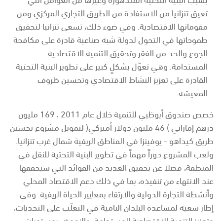
تعيق تنزانيا من الاستفادة من الطريق التجاري المركزي ومن
مقوماتها الاقتصادية. وفي ضوء ذلك، تسعى تنزانيا لتحقيق
طموحاتها في التحول لدولة شبه صناعية قادرة على مكافحة
الجوع والحد من الفقر وتحقيق التنمية الاقتصادية
المستدامة. وهي تعوّل بشكلٍ كبير على تطوير البنية التحتية
القادرة على تعزيز النشاط الاقتصادي وتحسين ظروف
المعيشة.
خصص صندوق أبوظبي للتنمية خلال عام 2011 ، 169 مليون
درهم إماراتي ) 46 مليون دولار أميركي( لتمويل مشروع تحسين
طريق كيداهو - يوفينزا في المناطق الريفية شمال غرب تنزانيا.
ولعب المشروع دوراً مهماً في تطوير البنية التحتية للنقل في
المنطقة، فضلاً عن تحقيق العديد من الفوائد التي سيحققها
عند الانتهاء من تنفيذه، بما في ذلك دعم الاقتصاد المحلي
وأنشطة التجارة الدولية والارتقاء بمعايير الحياة الريفية. وفي
إطار سعيه لمساعدة البلدان النامية في التغلّب على التحديات،
وتعزيز التنمية الاقتصادية المستدامة، والنهوض بمستويات