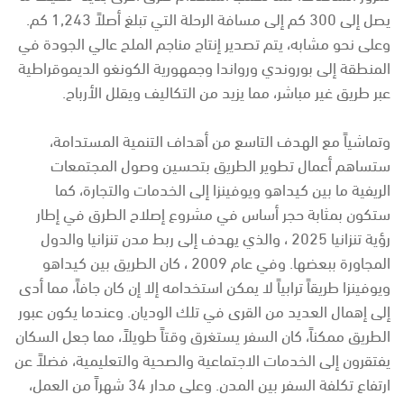
يصل إلى 300 كم إلى مسافة الرحلة التي تبلغ أصلاً 1,243 كم.
وعلى نحو مشابه، يتم تصدير إنتاج مناجم الملح عالي الجودة في
المنطقة إلى بوروندي ورواندا وجمهورية الكونغو الديموقراطية
عبر طريق غير مباشر، مما يزيد من التكاليف ويقلل الأرباح.
وتماشياً مع الهدف التاسع من أهداف التنمية المستدامة،
ستساهم أعمال تطوير الطريق بتحسين وصول المجتمعات
الريفية ما بين كيداهو ويوفينزا إلى الخدمات والتجارة، كما
ستكون بمثابة حجر أساس في مشروع إصلاح الطرق في إطار
رؤية تنزانيا 2025 ، والذي يهدف إلى ربط مدن تنزانيا والدول
المجاورة ببعضها. وفي عام 2009 ، كان الطريق بين كيداهو
ويوفينزا طريقاً ترابياً لا يمكن استخدامه إلا إن كان جافاً، مما أدى
إلى إهمال العديد من القرى في تلك الوديان. وعندما يكون عبور
الطريق ممكناً، كان السفر يستغرق وقتاً طويلاً، مما جعل السكان
يفتقرون إلى الخدمات الاجتماعية والصحية والتعليمية، فضلاً عن
ارتفاع تكلفة السفر بين المدن. وعلى مدار 34 شهراً من العمل،