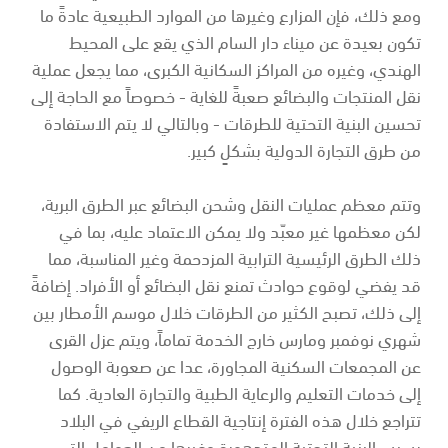
ومع ذلك، فإن المزارع وغيرها من الموارد الطبيعية عادةً ما
تكون بعيدة عن ميناء دار السام الذي يقع على المحيط
الهندي، وغيره من المراكز السكانية الكبرى، مما يجعل عملية
نقل المنتجات والبضائع صعبةً للغاية - خصوصاً مع الحاجة إلى
تحسين البنية التحتية للطرقات - وبالتالي لا يتم الاستفادة
من طرق التجارة الدولية بشكلٍ كبير.
وتتم معظم عمليات النقل وشحن البضائع عبر الطرق البرية،
لكن معظمها غير معبّد ولا يمكن الاعتماد عليه، بما في
ذلك الطرق الرئيسية الترابية المزدحمة وغير المناسبة، مما
قد يفضي لوقوع حوادث تمنع نقل البضائع أو الأفراد. إضافةً
إلى ذلك، تصبح الكثير من الطرقات خلال موسم الأمطار بين
شهري نوفمبر ومارس خارج الخدمة تماماً، ويتم عزل القرى
عن المجمعات السكنية المجاورة، عدا عن صعوبة الوصول
إلى خدمات التعليم والرعاية الطبية والتجارة العادية. كما
تتراجع خلال هذه الفترة إنتاجية القطاع الريفي في البلاد
بسبب البنية التحتية المتدهورة وغيرها من العوامل التي