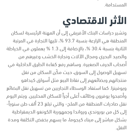
المستدامة.
الأثر الاقتصادي
وتشير دراسات البنك الأفريقي إلى أن المهنة الرئيسية لسكان
المنطقة هي الزارعة بنسبة 93.7 %، تليها التجارة في المرتبة
الثانية بنسبة 30.4 %، بالإضافة إلى 1.3 % يعملون في الخياطة
والصيد البحري ومجال الآلات ونجارة الخشب وغيرهم من
أصحاب الحرف الصغيرة. وساهم رفع كفاءة الطرق الداخلية في
تسهيل الوصول إلى السوق، حيث مكّن السكان من نقل
منتجاتهم وبضائعهم إلى نقاط البيع مثل أسواق كيداهو
ويوفينزا. كما استفاد الوسطاء التجاريين من تسهيل نقل البضائع
وأصبحوا يوفرون وظائف أعلى أجراً للسكان المحليين. ويتم اليوم
نقل صادرات المنطقة من الملح- والتي تبلغ 23 ألف طن سنوياً-
إلى كل من بوروندي ورواندا وجمهورية الكونغو الديمقراطية
بشكل مباشر إلى ميناء كيجوما، ما يسهم بخفض التكلفة ومدة
النقل.