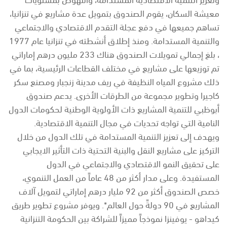
معيشة السكان، يقوم الصندوق بتمويل عدة مشاريع في تنزانيا،
تساهم جميعها في دفع عجلة التقدم الاقتصادي والاجتماعي
والتنمية المستدامة. ومنذ إطلاق أنشطته في تنزانيا عام 1977
، بلغ إجمالي تمويلات الصندوق هناك 233 مليون درهم إماراتي
تم توزيعها على مشاريع في مختلف القطاعات الرئيسية، بما في
ذلك مشروع المياه النظيفة في ريف مدينة زنجبار ومصنع سكر
كاجيرا وتطوير مجموعة من الطرقات الأخرى. يدعم صندوق
أبوظبي للتنمية المشاريع ذات الأولوية الوطنية لحكومات الدول
النامية التي تواجه تحديات في مجال التنمية الاقتصادية.
ويهدف إلى تعزيز التنمية المستدامة في تلك الدول من خلال
التركيز على مشاريع النقل والبنية التحتية ذات التأثير الايجابي
على تحقيق النمو الاقتصادي والاجتماعي في الدول
المستفيدة. وعلى مدار أكثر من 48 عاماً من العمل التنموي،
خصص الصندوق أكثر من 92 مليار درهم إماراتي لتمويل آلاف
المشاريع في 90 دولةً حول العالم*. ويوفر مشروع تطوير طريق
كيداهو - يوفينزا نموذجاً مميزاً للشراكة بين الحكومة التنزانية