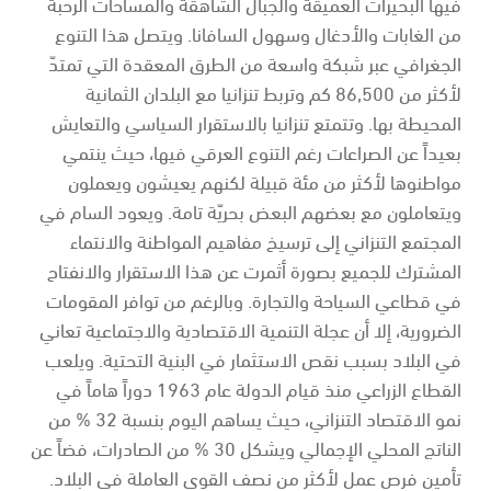
فيها البحيرات العميقة والجبال الشاهقة والمساحات الرحبة
من الغابات والأدغال وسهول السافانا. ويتصل هذا التنوع
الجغرافي عبر شبكة واسعة من الطرق المعقدة التي تمتدّ
لأكثر من 86,500 كم وتربط تنزانيا مع البلدان الثمانية
المحيطة بها. وتتمتع تنزانيا بالاستقرار السياسي والتعايش
بعيداً عن الصراعات رغم التنوع العرقي فيها، حيث ينتمي
مواطنوها لأكثر من مئة قبيلة لكنهم يعيشون ويعملون
ويتعاملون مع بعضهم البعض بحريّة تامة. ويعود السام في
المجتمع التنزاني إلى ترسيخ مفاهيم المواطنة والانتماء
المشترك للجميع بصورة أثمرت عن هذا الاستقرار والانفتاح
في قطاعي السياحة والتجارة. وبالرغم من توافر المقومات
الضرورية، إلا أن عجلة التنمية الاقتصادية والاجتماعية تعاني
في البلاد بسبب نقص الاستثمار في البنية التحتية. ويلعب
القطاع الزراعي منذ قيام الدولة عام 1963 دوراً هاماً في
نمو الاقتصاد التنزاني، حيث يساهم اليوم بنسبة 32 % من
الناتج المحلي الإجمالي ويشكل 30 % من الصادرات، فضاً عن
تأمين فرص عمل لأكثر من نصف القوى العاملة في البلاد.