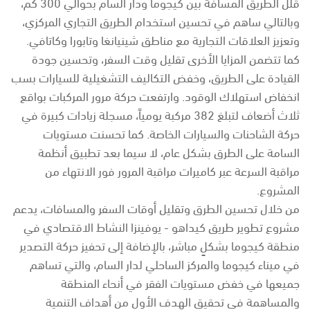
قلل الطريق المسافة بين كيجوما ودار السام بحوالي 300 كم،
وبالتالي ساهم في تحسين استخدام الطريق التجاري المركزي،
وتعزيز العلاقات التجارية مع مناطق شينيانغا وتابورا وكاتافي.
كما تتضمن المزايا الأخرى تقليل وقت السفر، وتحسين جودة
القيادة على الطريق، وخفض التكاليف التشغيلية للسيارات بسب
انخفاض استهلاك الوقود. وارتفعت حركة مرور المركبات بواقع
ثلاث أضعاف لتبلغ 382 مركبة يومياً، مسجلة زيادات كبيرة في
حركة الشاحنات والسيارات الخاصة. كما تحسنت مستويات
السامة على الطرق بشكل عام، لا سيما بعد تطبيق أنظمة
مراقبة السرعة عبر كاميرات مراقبة المرور فور الانتهاء من
المشروع.
من خلال تحسين الطرق وتقليل أوقات السفر والمسافات، يدعم
مشروع تطوير طريق كيداهو - يوفينزا النشاط الاقتصادي في
منطقة كيجوما بشكلٍ مباشر، بالإضافة إلى تحفيز حركة التصدير
في ميناء كيجوما والمركز الساحلي لدار السام، والتي تساهم
جميعها في خفض مستويات الفقر في أنحاء المنطقة
والمساهمة في تحقيق الهدف الأول من أهداف التنمية