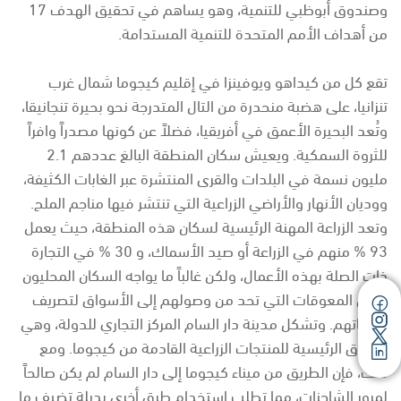
وصندوق أبوظبي للتنمية، وهو يساهم في تحقيق الهدف 17
من أهداف الأمم المتحدة للتنمية المستدامة.
تقع كل من كيداهو ويوفينزا في إقليم كيجوما شمال غرب
تنزانيا، على هضبة منحدرة من التال المتدرجة نحو بحيرة تنجانيقا،
وتُعد البحيرة الأعمق في أفريقيا، فضلاً عن كونها مصدراً وافراً
للثروة السمكية. ويعيش سكان المنطقة البالغ عددهم 2.1
مليون نسمة في البلدات والقرى المنتشرة عبر الغابات الكثيفة،
ووديان الأنهار والأراضي الزراعية التي تنتشر فيها مناجم الملح.
وتعد الزراعة المهنة الرئيسية لسكان هذه المنطقة، حيث يعمل
93 % منهم في الزراعة أو صيد الأسماك، و 30 % في التجارة
ذات الصلة بهذه الأعمال، ولكن غالباً ما يواجه السكان المحليون
بعض المعوقات التي تحد من وصولهم إلى الأسواق لتصريف
منتجاتهم. وتشكل مدينة دار السام المركز التجاري للدولة، وهي
السوق الرئيسية للمنتجات الزراعية القادمة من كيجوما. ومع
ذلك، فإن الطريق من ميناء كيجوما إلى دار السام لم يكن صالحاً
لمرور الشاحنات، مما تطلب استخدام طرق أخرى بديلة تضيف ما