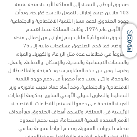
صندوق أبوظبي للتنمية إلى المملكة الأردنية منحة بقيمة
103 ملايين درهم إماراتي لتمويل بناء سد كفرنجة. وبدأت
جهود الصندوق لدعم مسار التنمية الاقتصادية والاجتماعية
في الأردن عام 1974، وكانت المملكة محط اهتمام
الصندوق بتلقيها 5,6 مليار درهم إماراتي من إجمالي منحه
وقروضه. كما قدم الصندوق مساعدات مالية إلى 75
مشروعاً في قطاعات عدة مثل الزراعة، والكهرباء والمياه،
والخدمات الاجتماعية والصحية، والإسكان، والصناعة، والنقل،
وغيرها. ومن بين هذه المشاريع سدود كفرنجة والملك طلال
والوحدة، والتي لعبت دوراً محورياً في دعم جهود التنمية
الاقتصادية والاجتماعية. وقد أشاد عماد نجيب فاخوري، وزير
التخطيط والتعاون الدولي الأردني السابق، بحكومة الإمارات
العربية المتحدة على دعمها المستمر للقطاعات الاقتصادية
الرئيسية في المملكة. وتنسجم أهداف الصندوق مع أهداف
الأمم المتحدة للتنمية المستدامة، حيث تدعم السدود
مختلف الجوانب التنموية، وتخدم أغراضاً متنوعة بما في
ذلك توفير المياه النظيفة والنظافة الصحية (الهدف