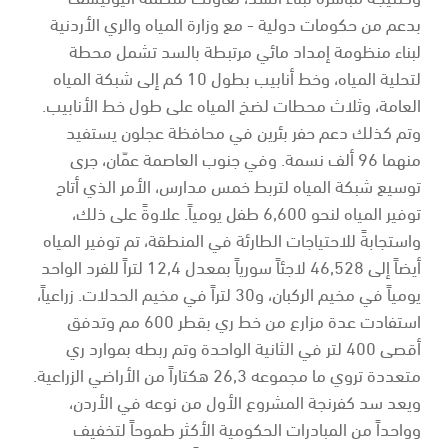
بدعم من حكومات دولية - مع وزارة المياه والري الأردنية
لبناء منظومة إمداد مائي مرتبطة بالسد تشمل محطة
لتحلية المياه، وخط أنابيب بطول 10 كم إلى شبكة المياه
العامة، وثلاث محطات لضخ المياه على طول خط الأنابيب.
وتم كذلك دعم حفر بئرين في محافظة عجلون يستفيد
منهما 96 ألف نسمة. وفي جنوب العاصمة عمّان، جرى
توسيع شبكة المياه لتربط خمس مدارس، الأمر الذي أتاح
توفير المياه لنحو 6,600 طفل يومياً. علاوةً على ذلك،
واستجابةً للاحتياجات الطارئة في المنطقة، تم توفير المياه
أيضاً إلى 46,528 لاجئاً سورياً بمعدل 12,4 لتراً للفرد الواحد
يومياً في مخيم الركبان، و30 لتراً في مخيم الحدلات. زراعياً،
استفادت عدة مزارع من خط ري بقطر 600 مم وتدفق
أقصى 400 لتر في الثانية الواحدة وتم ربطه بموارد ري
متعددة تروي ما مجموعه 26,3 هكتاراً من الأراضي الزراعية.
ويعد سد كفرنجة المشروع الأول من نوعه في الأردن،
وواحداً من المبادرات الحكومية الأكثر طموحاً لتخفيف