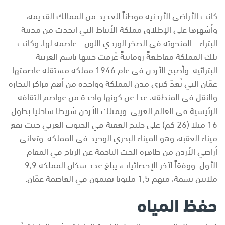
كانت الأراضي الأردنية موطناً للعديد من الممالك القديمة،
وأشهرها على الإطلاق مملكة الأنباط التي اتخذت من مدينة
البتراء - المنحوتة في الصخر الوردي اللون - عاصمةً لها، وكانت
تلك المملكة مقاطعةً رومانيةً عُرفت حينها باسم العربية
البترائية. وأصبح الأردن في عام 1946 مملكةً مستقلةً عاصمتها
عمّان التي تُعدّ كبرى مدن المملكة وواحدة من أهم مراكز التجارة
والنقل في المنطقة، عدا عن كونها واحدة من عواصم الثقافة
الرئيسية في العالم العربي. ويمتلك الأردن شريطاً ساحلياً بطول
16 ميلاً (26 كم) على خليج العقبة في الجنوب الغربي حيث يقع
ميناء العقبة، وهو الميناء البحري الوحيد في المملكة. وتعاني
أراضي الأردن من ظاهرة الحت الناجمة عن الرياح في المقام
الأول. ووفقاً لآخر الإحصائيات، يبلغ عدد سكان المملكة 9,9
ملايين نسمة، منهم 1,5 مليوناً يقيمون في العاصمة عمّان.
حفظ المياه