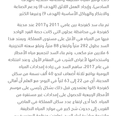
السادس)، وإيجاد العمل اللائق (الهدف 8) ودعم الصناعة
والابتكار والهياكل الأساسية (الهدف 9) وغيرها الكثير.
تم بناء سد كفرنجة بين عامي 2011 و2017 عند مدينة
كفرنجة في محافظة عجلون التي كانت حصة الفرد الواحد
فيها من المياه هي الأقل على مستوى المملكة. ويمتد هذا
السد بطول 282 متراً وارتفاع 88 متراً، وتبلغ سعته التخزينية
6 ملايين متر مكعب. وتم بناء السد لتجميع مياه الأمطار
واستخدامها لأغراض الشرب في المقام الأول. وعند افتتاحه
في عام 2017، ساهم السد في زيادة إمدادات المياه
اليومية بواقع ثلاثة أضعاف لنحو 40 ألف نسمة من سكان
المدينة، أي من 22 إلى 63 لتراً في اليوم؛ مع العلم أن أهالي
كفرنجة كانوا يعتمدون قبل ذلك بشكل رئيسي على موسم
الأمطار الربيعية للحصول على إمدادات غير مستقرة من
المياه. كما أدى ارتفاع عدد سكان المملكة في الماضي
القريب إلى حدوث شح كبير في موارد المياه النظيفة.
وكنتيجة مباشرة لبناء السد، تعاونت منظمة اليونيسف –