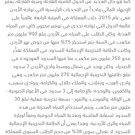
كما هو حال العـديد من الدول النامية القاحلة وشبه القاحلة، يُعتبر
الإجهاد المائي واحـداً من التحديات الرئيسية التي تواجه الأردن.
ففي عام 2015، حلت المملكة في المرتبة الرابعة عالمياً على
قائمة الدول التي تواجه تحدي في توفير مخزون كافٍ من المياه
العذبة. وكان الطلب على المياه في الأردن يبلغ 900 مليون متر
مكعب في السنة يتم استجرار 75% منها من حوض نهر الأردن.
وكانت الطاقة التخزينية الإجمالية للسدود في المملكة تقدَّر
بنحو 350 مليون متر مكعب، بما فيها السدود الموجودة في
الصحراء. وكان يوجد في شمال ووسط وادي الأردن 7 سدود
تبلغ طاقتها التخزينية الإجمالية 270 مليون متر مكعب، وهي:
وادي العرب، وزقلاب، والملك طلال، والكرامة، ووادي شعيب،
والكفرين، والوحدة؛ بالإضافة إلى 3 سدود في الأغوار الجنوبية -
هي الوالة، والموجب، والتنور - بسعة تخزينية فعلية تبلغ 30
مليون متر مكعب. ويتم استخدام المياه المخزنة من هذه
السدود لسقاية الماشية وتغذية المياه الجوفية وفقاً لوزارة
المياه والري الأردنية. وهذا يعني أن الطاقة التخزينية الإجمالية
للسدود لا تغطي سوى 38% من حجم الطلب السنوي للمملكة