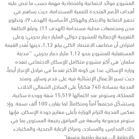
المشروع فوائد اجتماعية واقتصادية مهمة حسب ما تنص عليه
أهداف الأمم المتحدة للتنمية المستدامة، حيث يساهم في
تحفيز الصناعة والابتكار والهياكل الأساسية (الهدف 9)، وتطوير
مدن ومجتمعات محلية مستدامة (الهدف 11). وتبلغ التكلفة
التقريبية الإجمالية للمشروع حوالي المليار دينار بحريني؛ وعلى
افتراض أن مضاعف الاقتصاد الكلي يبلغ 1,12، حينها تُقدر القيمة
المستقبلية للمشروع بنحو 1,12 مليار دينار بحريني. "’مدينة
سلمان‘ هي أكبر مشروع متكامل للإسكان الاجتماعي تنفذه
وزارة الإسكان، عدا عن كونه الأكثر تقدماً في مراحل الإنجاز أيضاً،
حيث تسير الأعمال الإنشائية فيه على قدم وساق. وتمتد
المدينة بمساحة 740 هكتاراً على الساحل الشمالي الخلاب
للمملكة، وستوفر عند اكتمالها 15,519 شقة ووحدة سكنية،
وستشكّل مجتمعاً آمناً ومتكاملاً لما يقارب 100 ألف نسمة. وإذ
تعكس المدينة التزام الوزارة بأعلى معايير جودة الإسكان، فإنها
ستوفر مجموعة واسعة من المرافق رفيعة المستوى بما في
ذلك المدارس، والمساجد، ومراكز الرعاية الصحية، والمكتبات،
بالإضافة إلى مدينة رياضية وغيرها"