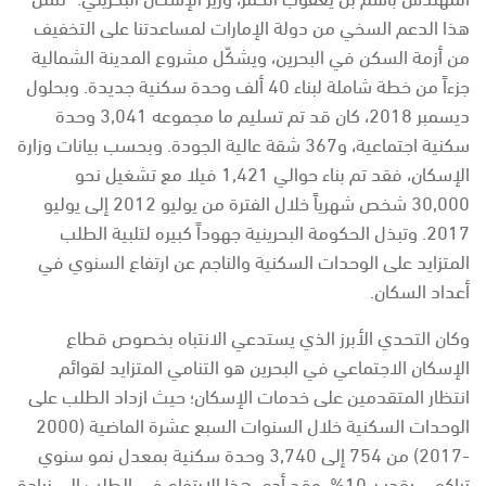
هذا الدعم السخي من دولة الإمارات لمساعدتنا على التخفيف
من أزمة السكن في البحرين، ويشكّل مشروع المدينة الشمالية
جزءاً من خطة شاملة لبناء 40 ألف وحدة سكنية جديدة. وبحلول
ديسمبر 2018، كان قد تم تسليم ما مجموعه 3,041 وحدة
سكنية اجتماعية، و367 شقة عالية الجودة. وبحسب بيانات وزارة
الإسكان، فقد تم بناء حوالي 1,421 فيلا مع تشغيل نحو
30,000 شخص شهرياً خلال الفترة من يوليو 2012 إلى يوليو
2017. وتبذل الحكومة البحرينية جهوداً كبيره لتلبية الطلب
المتزايد على الوحدات السكنية والناجم عن ارتفاع السنوي في
أعداد السكان.
وكان التحدي الأبرز الذي يستدعي الانتباه بخصوص قطاع
الإسكان الاجتماعي في البحرين هو التنامي المتزايد لقوائم
انتظار المتقدمين على خدمات الإسكان؛ حيث ازداد الطلب على
الوحدات السكنية خلال السنوات السبع عشرة الماضية (2000
-2017) من 754 إلى 3,740 وحدة سكنية بمعدل نمو سنوي
تراكمي يقدر بـ 10%. وقد أدى هذا الارتفاع في الطلب إلى زيادة