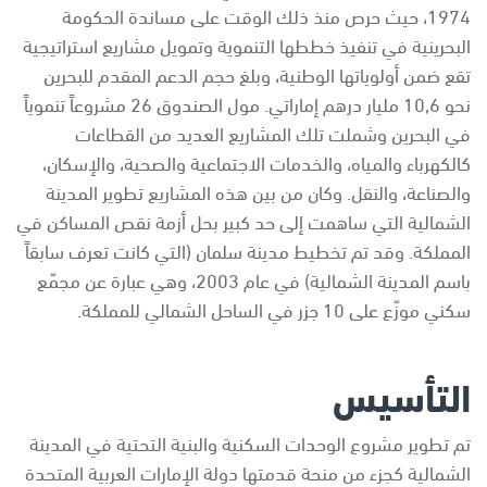
1974، حيث حرص منذ ذلك الوقت على مساندة الحكومة
البحرينية في تنفيذ خططها التنموية وتمويل مشاريع استراتيجية
تقع ضمن أولوياتها الوطنية، وبلغ حجم الدعم المقدم للبحرين
نحو 10,6 مليار درهم إماراتي. مول الصندوق 26 مشروعاً تنموياً
في البحرين وشملت تلك المشاريع العديد من القطاعات
كالكهرباء والمياه، والخدمات الاجتماعية والصحية، والإسكان،
والصناعة، والنقل. وكان من بين هذه المشاريع تطوير المدينة
الشمالية التي ساهمت إلى حد كبير بحل أزمة نقص المساكن في
المملكة. وقد تم تخطيط مدينة سلمان (التي كانت تعرف سابقاً
باسم المدينة الشمالية) في عام 2003، وهي عبارة عن مجمّع
سكني موزّع على 10 جزر في الساحل الشمالي للمملكة.
التأسيس
تم تطوير مشروع الوحدات السكنية والبنية التحتية في المدينة
الشمالية كجزء من منحة قدمتها دولة الإمارات العربية المتحدة