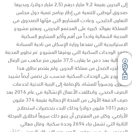
إلى البحرين بقيمة 9,2 مليار درهم (2,5 مليار دولار)، ويديرها
صندوق أبوظبي للتنمية في إطار برنامج تنمية دول مجلس
التعاون الخليجي. وعادت المشاريع التي موّلها الصندوق في
المملكة بفوائد كبيرة على المجتمع البحريني. ويعتبر مشروع
المدينة الشمالية واحداً من أهم وأكبر المشاريع السكنية
الاستراتيجية التي تنفذها وزارة الإسكان من ناحية المساحة
وعدد الوحدات السكنية التي يوفرها المشروع. تم تطوير المدينة
الشمالية بعد دفن ما يقارب 37,5 مليون متر مكعب من الرمال
في الجزء الضحل من مملكة البحرين. ولم يقتصر نطاق هذا
المشروع على الوحدات السكنية فحسب، بل تضمن أيضاً تشييد
الطرق، وجسوراً للمشاة، بالإضافة إلى البنية التحتية لخدمات
الصرف الصحي. وانطلقت الأعمال الإنشائية في عام 2016 بعد
صرف الدفعة الأولى من المنحة الإجمالية بقيمة 374 مليون
درهم (101 مليون دولار) وذلك للبدء بتحضيرات استصلاح
الأراضي. وكان من المفترض أن يتبع ذلك سريعاً انطلاق المرحلة
الثانية التي تشمل بناء 2694 وحدة سكنية. وقال معالي
المهندس باسم بن يعقوب الحمر، وزير الإسكان البحريني: "نثمّن