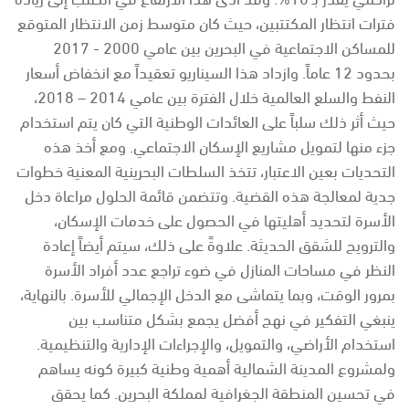
فترات انتظار المكتتبين، حيث كان متوسط زمن الانتظار المتوقع
للمساكن الاجتماعية في البحرين بين عامي 2000 - 2017
بحدود 12 عاماً. وازداد هذا السيناريو تعقيداً مع انخفاض أسعار
النفط والسلع العالمية خلال الفترة بين عامي 2014 – 2018،
حيث أثر ذلك سلباً على العائدات الوطنية التي كان يتم استخدام
جزء منها لتمويل مشاريع الإسكان الاجتماعي. ومع أخذ هذه
التحديات بعين الاعتبار، تتخذ السلطات البحرينية المعنية خطوات
جدية لمعالجة هذه القضية. وتتضمن قائمة الحلول مراعاة دخل
الأسرة لتحديد أهليتها في الحصول على خدمات الإسكان،
والترويج للشقق الحديثة. علاوةً على ذلك، سيتم أيضاً إعادة
النظر في مساحات المنازل في ضوء تراجع عدد أفراد الأسرة
بمرور الوقت، وبما يتماشى مع الدخل الإجمالي للأسرة. بالنهاية،
ينبغي التفكير في نهج أفضل يجمع بشكل متناسب بين
استخدام الأراضي، والتمويل، والإجراءات الإدارية والتنظيمية.
ولمشروع المدينة الشمالية أهمية وطنية كبيرة كونه يساهم
في تحسين المنطقة الجغرافية لمملكة البحرين. كما يحقق