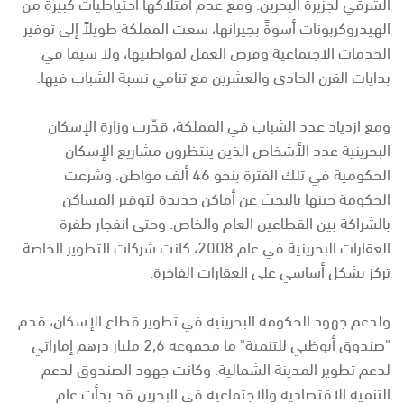
الشرقي لجزيرة البحرين. ومع عدم امتلاكها احتياطيات كبيرة من
الهيدروكربونات أسوةً بجيرانها، سعت المملكة طويلاً إلى توفير
الخدمات الاجتماعية وفرص العمل لمواطنيها، ولا سيما في
بدايات القرن الحادي والعشرين مع تنامي نسبة الشباب فيها.
ومع ازدياد عدد الشباب في المملكة، قدّرت وزارة الإسكان
البحرينية عدد الأشخاص الذين ينتظرون مشاريع الإسكان
الحكومية في تلك الفترة بنحو 46 ألف مواطن. وشرعت
الحكومة حينها بالبحث عن أماكن جديدة لتوفير المساكن
بالشراكة بين القطاعين العام والخاص. وحتى انفجار طفرة
العقارات البحرينية في عام 2008، كانت شركات التطوير الخاصة
تركز بشكل أساسي على العقارات الفاخرة.
ولدعم جهود الحكومة البحرينية في تطوير قطاع الإسكان، قدم
"صندوق أبوظبي للتنمية" ما مجموعه 2,6 مليار درهم إماراتي
لدعم تطوير المدينة الشمالية. وكانت جهود الصندوق لدعم
التنمية الاقتصادية والاجتماعية في البحرين قد بدأت عام